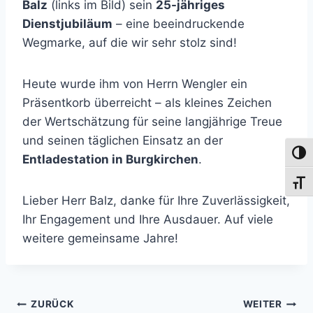
Balz
(links im Bild) sein
25-jähriges
Dienstjubiläum
– eine beeindruckende
Wegmarke, auf die wir sehr stolz sind!
Heute wurde ihm von Herrn Wengler ein
Präsentkorb überreicht – als kleines Zeichen
der Wertschätzung für seine langjährige Treue
und seinen täglichen Einsatz an der
Umsch
Entladestation in Burgkirchen
.
Schri
Lieber Herr Balz, danke für Ihre Zuverlässigkeit,
Ihr Engagement und Ihre Ausdauer. Auf viele
weitere gemeinsame Jahre!
Beitragsnavigation
ZURÜCK
WEITER