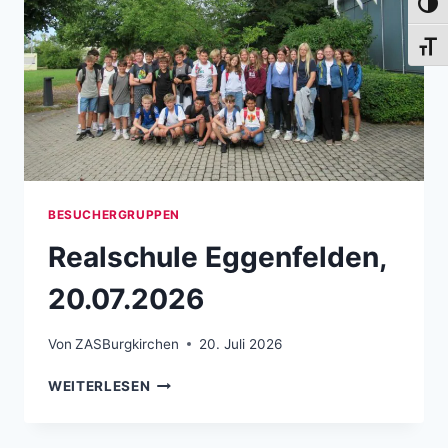
Umsch
Schri
BESUCHERGRUPPEN
Realschule Eggenfelden,
20.07.2026
Von
ZASBurgkirchen
20. Juli 2026
REALSCHULE EGGENFELDEN, 20.07.2026
WEITERLESEN