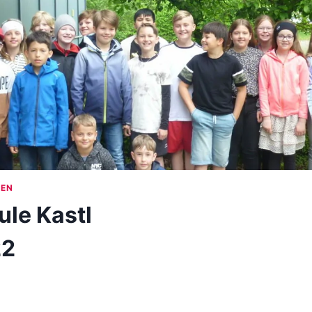
PEN
le Kastl
22