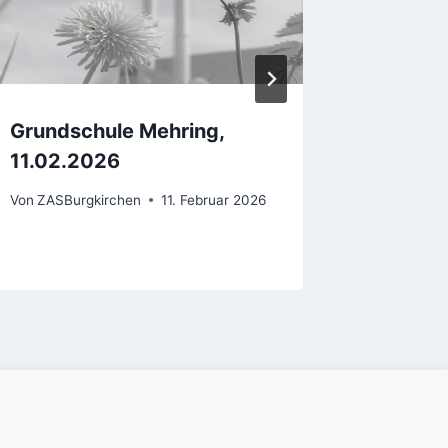
Grundschule Mehring,
Pfarrer
11.02.2026
Grunds
Unterdi
Von
ZASBurgkirchen
11. Februar 2026
Von
ZASBur