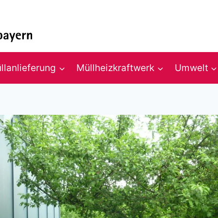
llanlieferung
Müllheizkraftwerk
Umwelt