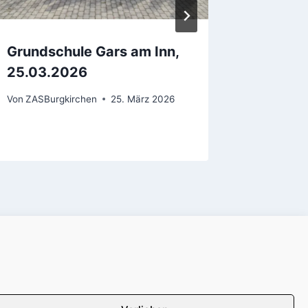
Grundschule Gars am Inn,
Grunds
25.03.2026
17.05.
Von
ZASBurgkirchen
25. März 2026
Von
Agentu
Impressum
Datenschutz