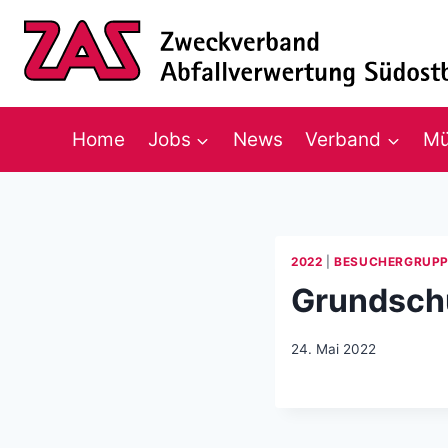
Zum Inhalt springen
Home
Jobs
News
Verband
Mü
2022
|
BESUCHERGRUP
Grundschu
24. Mai 2022