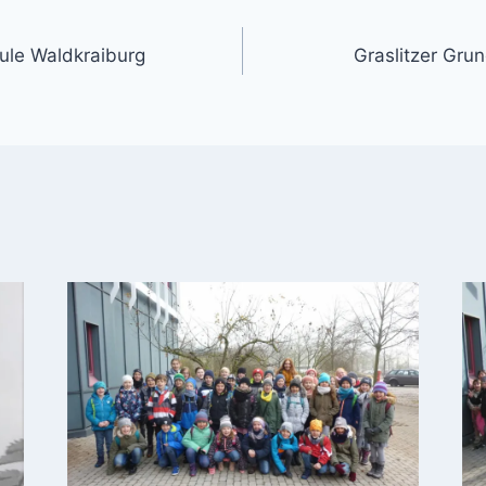
gation
hule Waldkraiburg
Graslitzer Gru