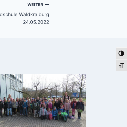
WEITER
ndschule Waldkraiburg
24.05.2022
Umsch
Schri