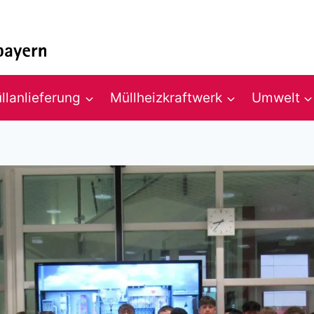
llanlieferung
Müllheizkraftwerk
Umwelt