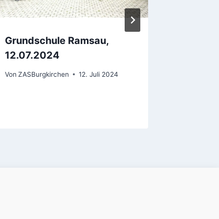
Grundschule Ramsau,
Mittels
12.07.2024
30.05.
Von
ZASBurgkirchen
12. Juli 2024
Von
ZASBur