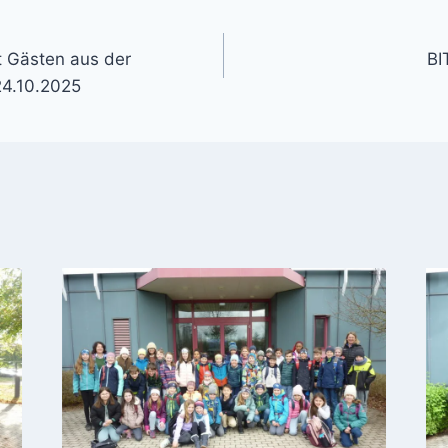
gation
t Gästen aus der
BI
24.10.2025