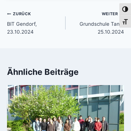
Umsch
Beitragsnavigation
ZURÜCK
WEITER
Schri
BIT Gendorf,
Grundschule Tann,
23.10.2024
25.10.2024
Ähnliche Beiträge