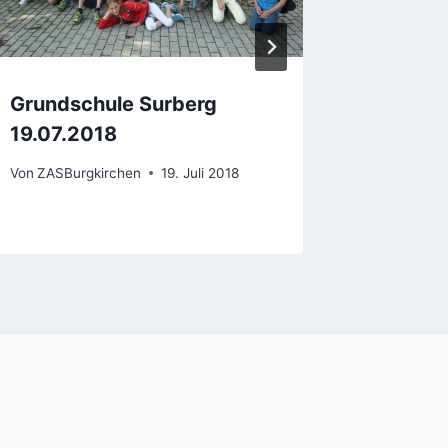
Grundschule Surberg
Grundsc
19.07.2018
12.07.
Von
ZASBurgkirchen
19. Juli 2018
Von
ZASBur