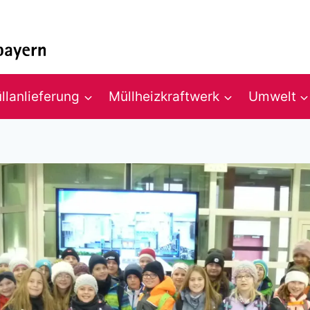
llanlieferung
Müllheizkraftwerk
Umwelt